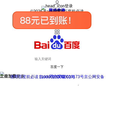
登录
我的关注
我的收藏
皮肤中心
用户反馈
设置
©2026 Baidu 使用百度前必读
百度一下
正在加载
上滑加载更多
用户反馈
使用百度前必读 Baidu 京ICP证030173号
京公网安备11000002000001号