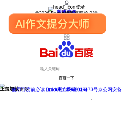
登录
我的关注
我的收藏
皮肤中心
用户反馈
设置
©2026 Baidu 使用百度前必读
百度一下
正在加载
上滑加载更多
用户反馈
使用百度前必读 Baidu 京ICP证030173号
京公网安备11000002000001号