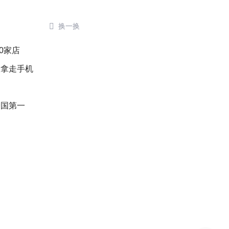

换一换
0家店
人拿走手机
全国第一