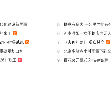
5
代化建设新局面
拼豆有多火 一公里内能有4
6
的来了
河南濮阳一女子趁店内无
热
7
24小时警戒线
《去你的岛》 观众哭崩
热
热
8
重磅规划出炉
北京多站点小时雨量下到
9
26》歌王
百花奖开幕式 刘浩存独舞
新