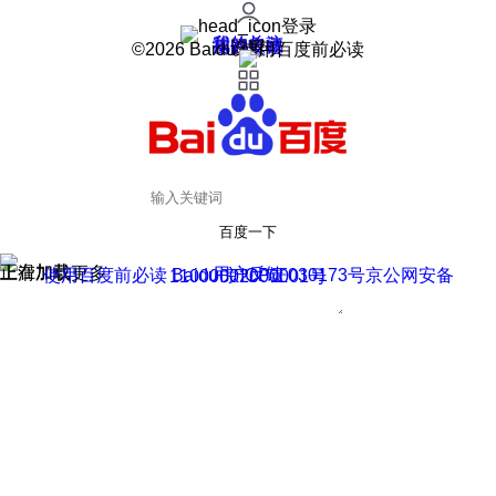
登录
我的关注
我的收藏
皮肤中心
用户反馈
设置
©2026 Baidu 使用百度前必读
百度一下
正在加载
上滑加载更多
用户反馈
使用百度前必读 Baidu 京ICP证030173号
京公网安备11000002000001号