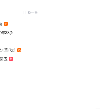

换一换
价
热
年38岁
出沉重代价
热
大回应
新