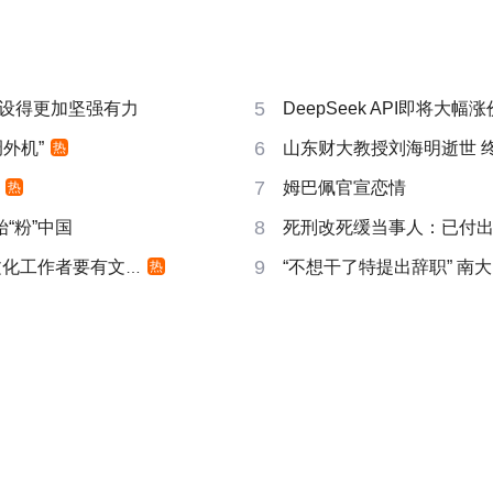
5
设得更加坚强有力
DeepSeek API即将大幅涨
6
外机”
山东财大教授刘海明逝世 终
热
7
姆巴佩官宣恋情
热
8
“粉”中国
死刑改死缓当事人：已付
9
化工作者要有文化
“不想干了特提出辞职” 南
热