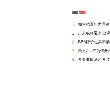


如何把百年大党建
1
广东或将迎来“空调
2
BBA降价也卖不动
3
西方Z世代为何开始
4
多专业取消艺考 文