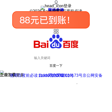
登录
我的关注
我的收藏
皮肤中心
用户反馈
设置
©2026 Baidu 使用百度前必读
百度一下
正在加载
上滑加载更多
用户反馈
使用百度前必读 Baidu 京ICP证030173号
京公网安备11000002000001号