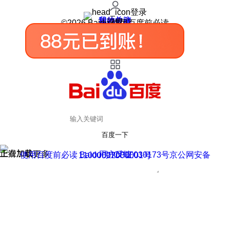
登录
我的关注
我的收藏
皮肤中心
用户反馈
设置
©2026 Baidu 使用百度前必读
百度一下
正在加载
上滑加载更多
用户反馈
使用百度前必读 Baidu 京ICP证030173号
京公网安备11000002000001号