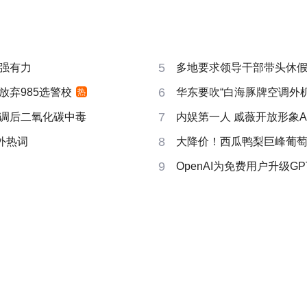
5
强有力
多地要求领导干部带头休
6
放弃985选警校
华东要吹“白海豚牌空调外机
热
7
调后二氧化碳中毒
内娱第一人 戚薇开放形象A
8
成海外热词
大降价！西瓜鸭梨巨峰葡
9
OpenAI为免费用户升级GPT-5.6