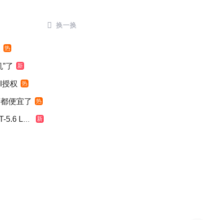

换一换
假
热
”了
新
I授权
热
萄都便宜了
热
 Luna
新