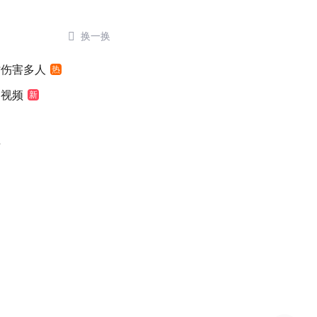

换一换
时伤害多人
热
袖视频
新
世