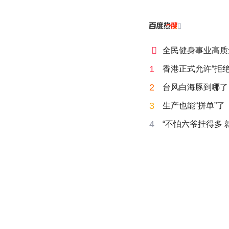


全民健身事业高质
1
香港正式允许“拒绝
2
台风白海豚到哪了
3
生产也能“拼单”了
4
“不怕六爷挂得多 