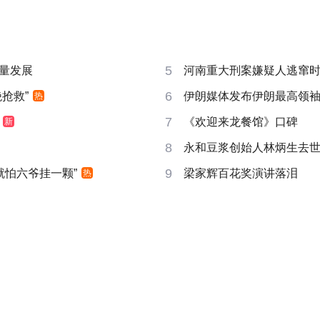
5
量发展
河南重大刑案嫌疑人逃窜
6
抢救”
伊朗媒体发布伊朗最高领
热
7
《欢迎来龙餐馆》口碑
新
8
永和豆浆创始人林炳生去
9
就怕六爷挂一颗”
梁家辉百花奖演讲落泪
热