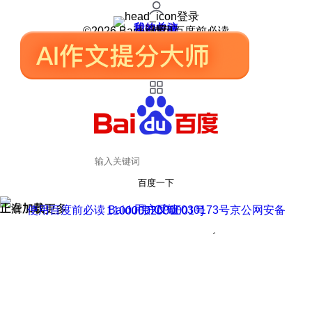
登录
我的关注
我的收藏
皮肤中心
用户反馈
设置
©2026 Baidu 使用百度前必读
百度一下
正在加载
上滑加载更多
用户反馈
使用百度前必读 Baidu 京ICP证030173号
京公网安备11000002000001号