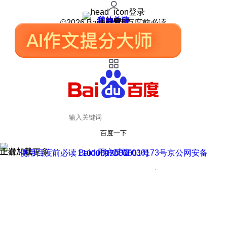
登录
我的关注
我的收藏
皮肤中心
用户反馈
设置
©2026 Baidu 使用百度前必读
百度一下
正在加载
上滑加载更多
用户反馈
使用百度前必读 Baidu 京ICP证030173号
京公网安备11000002000001号