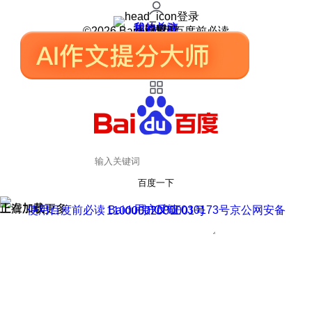
登录
我的关注
我的收藏
皮肤中心
用户反馈
设置
©2026 Baidu 使用百度前必读
百度一下
正在加载
上滑加载更多
用户反馈
使用百度前必读 Baidu 京ICP证030173号
京公网安备11000002000001号