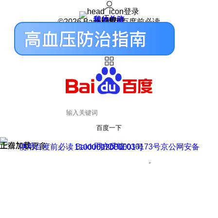
登录
我的关注
我的收藏
皮肤中心
用户反馈
设置
©2026 Baidu 使用百度前必读
百度一下
正在加载
上滑加载更多
用户反馈
使用百度前必读 Baidu 京ICP证030173号
京公网安备11000002000001号