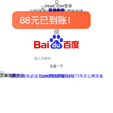
登录
我的关注
我的收藏
皮肤中心
用户反馈
设置
©2026 Baidu 使用百度前必读
百度一下
正在加载
上滑加载更多
用户反馈
使用百度前必读 Baidu 京ICP证030173号
京公网安备11000002000001号