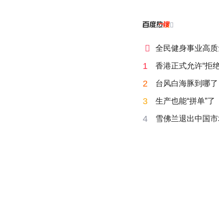


全民健身事业高质
1
香港正式允许“拒绝
2
台风白海豚到哪了
3
生产也能“拼单”了
4
雪佛兰退出中国市