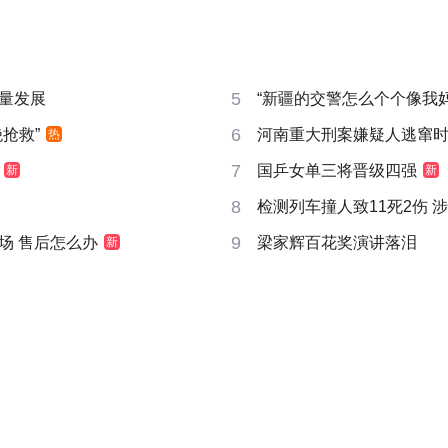
5
量发展
“新疆的交警怎么个个像我妈
6
抢救”
河南重大刑案嫌疑人逃窜
热
7
国乒女单三将晋级四强
新
新
8
检测列车撞人致11死2伤 
9
场 售后怎么办
梁家辉百花奖演讲落泪
新