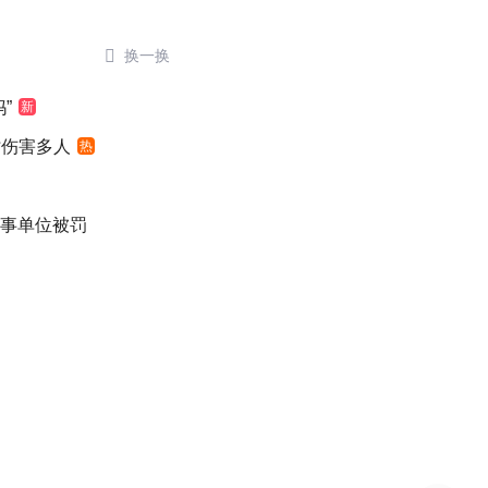

换一换
”
新
时伤害多人
热
涉事单位被罚