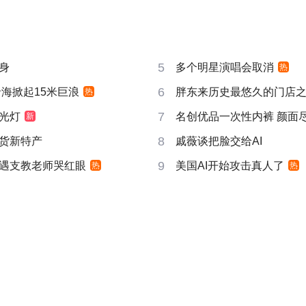
5
身
多个明星演唱会取消
热
6
沿海掀起15米巨浪
胖东来历史最悠久的门店
热
7
光灯
名创优品一次性内裤 颜面
新
8
货新特产
戚薇谈把脸交给AI
9
遇支教老师哭红眼
美国AI开始攻击真人了
热
热