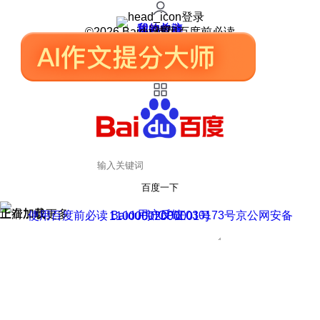
登录
我的关注
我的收藏
皮肤中心
用户反馈
设置
©2026 Baidu 使用百度前必读
百度一下
正在加载
上滑加载更多
用户反馈
使用百度前必读 Baidu 京ICP证030173号
京公网安备11000002000001号