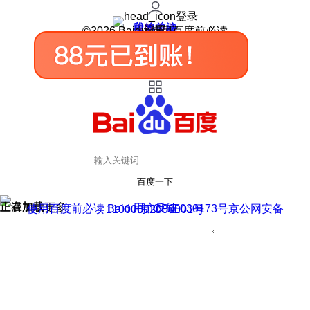
登录
我的关注
我的收藏
皮肤中心
用户反馈
设置
©2026 Baidu 使用百度前必读
百度一下
正在加载
上滑加载更多
用户反馈
使用百度前必读 Baidu 京ICP证030173号
京公网安备11000002000001号