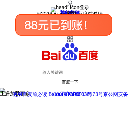
登录
我的关注
我的收藏
皮肤中心
用户反馈
设置
©2026 Baidu 使用百度前必读
百度一下
正在加载
上滑加载更多
用户反馈
使用百度前必读 Baidu 京ICP证030173号
京公网安备11000002000001号