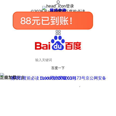
登录
我的关注
我的收藏
皮肤中心
用户反馈
设置
©2026 Baidu 使用百度前必读
百度一下
正在加载
上滑加载更多
用户反馈
使用百度前必读 Baidu 京ICP证030173号
京公网安备11000002000001号