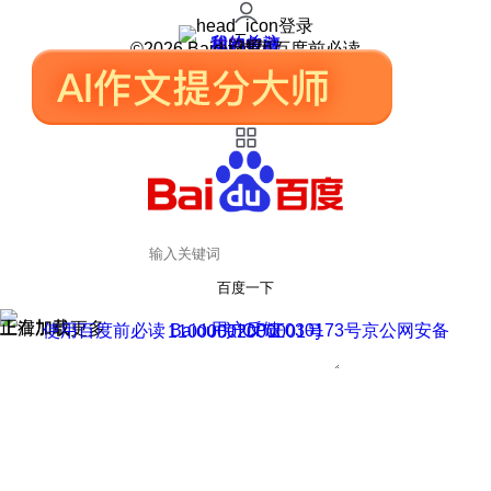
登录
我的关注
我的收藏
皮肤中心
用户反馈
设置
©2026 Baidu 使用百度前必读
百度一下
正在加载
上滑加载更多
用户反馈
使用百度前必读 Baidu 京ICP证030173号
京公网安备11000002000001号