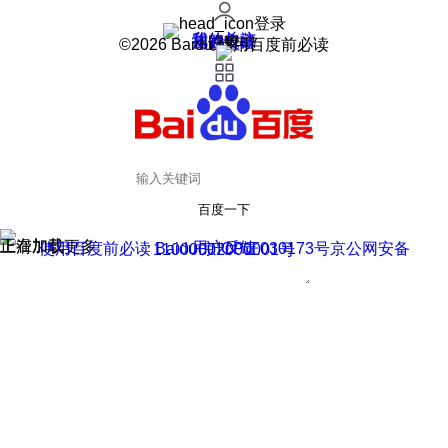
登录
我的关注
我的收藏
皮肤中心
用户反馈
设置
©2026 Baidu 使用百度前必读
百度一下
正在加载
上滑加载更多
用户反馈
使用百度前必读 Baidu 京ICP证030173号
京公网安备11000002000001号