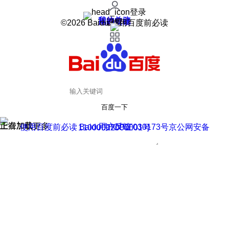
登录
我的关注
我的收藏
皮肤中心
用户反馈
设置
©2026 Baidu 使用百度前必读
百度一下
正在加载
上滑加载更多
用户反馈
使用百度前必读 Baidu 京ICP证030173号
京公网安备11000002000001号