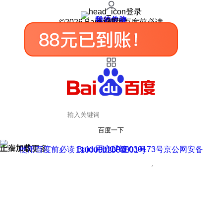
登录
我的关注
我的收藏
皮肤中心
用户反馈
设置
©2026 Baidu 使用百度前必读
百度一下
正在加载
上滑加载更多
用户反馈
使用百度前必读 Baidu 京ICP证030173号
京公网安备11000002000001号