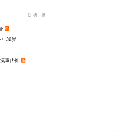

换一换
价
热
年38岁
出沉重代价
热