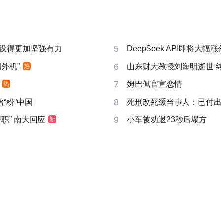
5
设得更加坚强有力
DeepSeek API即将大幅涨
6
外机”
山东财大教授刘海明逝世 终
热
7
姆巴佩官宣恋情
热
8
“粉”中国
死刑改死缓当事人：已付
9
职” 南大回应
小车被劝退23秒后塌方
新