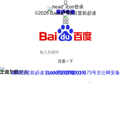
登录
我的关注
我的收藏
皮肤中心
用户反馈
设置
©2026 Baidu 使用百度前必读
百度一下
正在加载
上滑加载更多
用户反馈
使用百度前必读 Baidu 京ICP证030173号
京公网安备11000002000001号