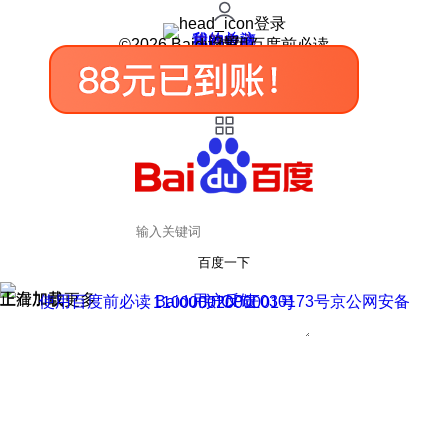
登录
我的关注
我的收藏
皮肤中心
用户反馈
设置
©2026 Baidu 使用百度前必读
百度一下
正在加载
上滑加载更多
用户反馈
使用百度前必读 Baidu 京ICP证030173号
京公网安备11000002000001号