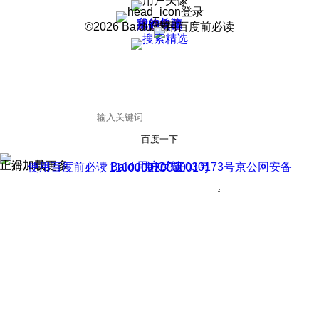
登录
我的关注
我的收藏
皮肤中心
用户反馈
设置
©2026 Baidu 使用百度前必读
百度一下
正在加载
上滑加载更多
用户反馈
使用百度前必读 Baidu 京ICP证030173号
京公网安备11000002000001号