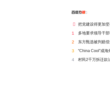


把党建设得更加坚
1
多地要求领导干部
2
东方甄选被判赔偿
3
“China Cool”
4
村民2千万拆迁款法