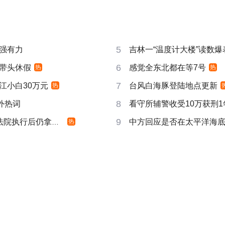
5
强有力
吉林一“温度计大楼”读数爆
6
带头休假
感觉全东北都在等7号
热
热
7
江小白30万元
台风白海豚登陆地点更新
热
8
成海外热词
看守所辅警收受10万获刑1
9
院执行后仍拿不到
中方回应是否在太平洋海
热