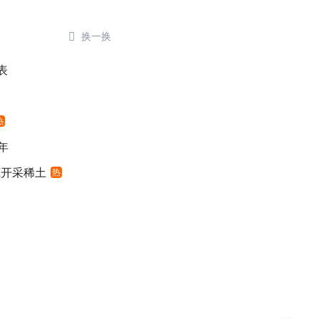

换一换
表
热
年
底开采稀土
热