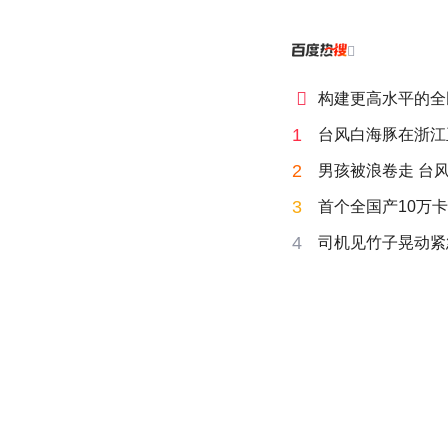


构建更高水平的全
1
台风白海豚在浙江
2
男孩被浪卷走 台风
3
首个全国产10万卡
4
司机见竹子晃动紧