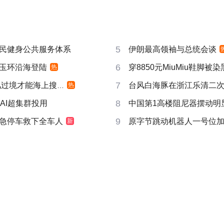
5
民健身公共服务体系
伊朗最高领袖与总统会谈
6
玉环沿海登陆
穿8850元MiuMiu鞋脚被
热
7
过境才能海上搜寻
台风白海豚在浙江乐清二
热
8
AI超集群投用
中国第1高楼阻尼器摆动明
9
急停车救下全车人
原字节跳动机器人一号位
新