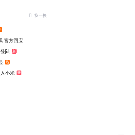

换一换
热
染黑 官方回应
次登陆
新
显
热
加入小米
新