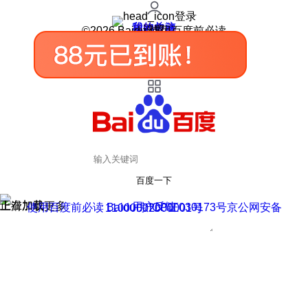
登录
我的关注
我的收藏
皮肤中心
用户反馈
设置
©2026 Baidu 使用百度前必读
百度一下
正在加载
上滑加载更多
用户反馈
使用百度前必读 Baidu 京ICP证030173号
京公网安备11000002000001号