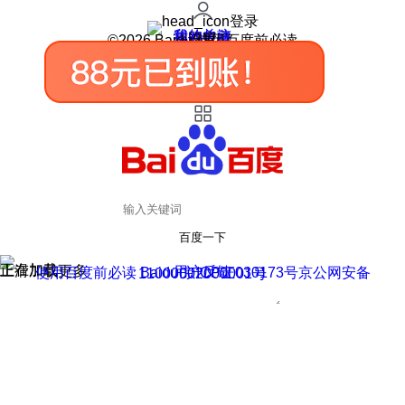
登录
我的关注
我的收藏
皮肤中心
用户反馈
设置
©2026 Baidu 使用百度前必读
百度一下
正在加载
上滑加载更多
用户反馈
使用百度前必读 Baidu 京ICP证030173号
京公网安备11000002000001号