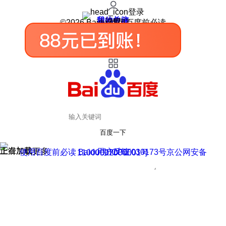
登录
我的关注
我的收藏
皮肤中心
用户反馈
设置
©2026 Baidu 使用百度前必读
百度一下
正在加载
上滑加载更多
用户反馈
使用百度前必读 Baidu 京ICP证030173号
京公网安备11000002000001号