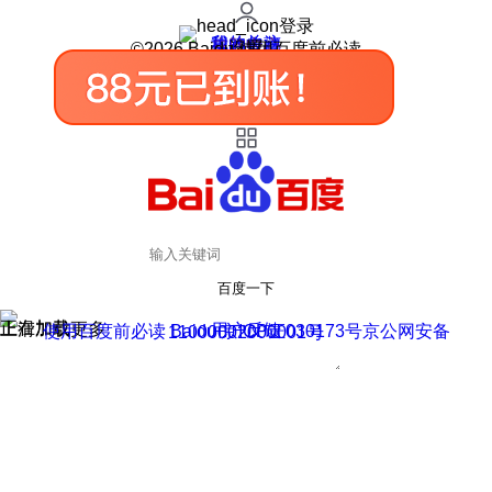
登录
我的关注
我的收藏
皮肤中心
用户反馈
设置
©2026 Baidu 使用百度前必读
百度一下
正在加载
上滑加载更多
用户反馈
使用百度前必读 Baidu 京ICP证030173号
京公网安备11000002000001号