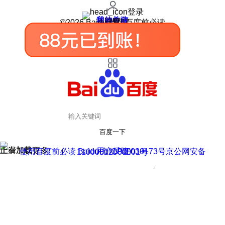
登录
我的关注
我的收藏
皮肤中心
用户反馈
设置
©2026 Baidu 使用百度前必读
百度一下
正在加载
上滑加载更多
用户反馈
使用百度前必读 Baidu 京ICP证030173号
京公网安备11000002000001号