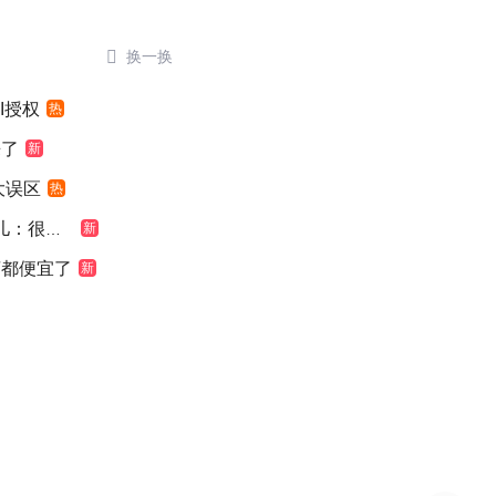

换一换
I授权
热
来了
新
大误区
热
：很震惊
新
萄都便宜了
新