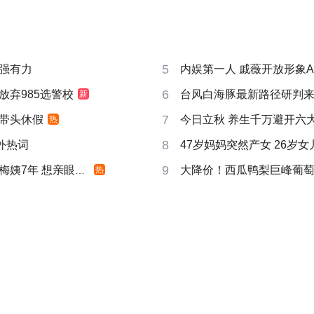
5
强有力
内娱第一人 戚薇开放形象A
6
放弃985选警校
台风白海豚最新路径研判
新
7
带头休假
今日立秋 养生千万避开六
热
8
成海外热词
47岁妈妈突然产女 26岁女儿
9
姨7年 想亲眼看看
大降价！西瓜鸭梨巨峰葡
热