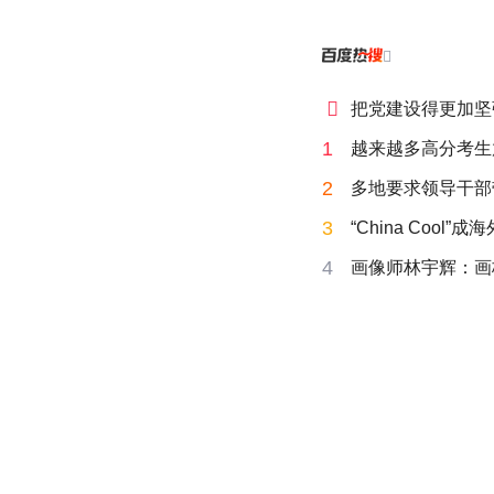


把党建设得更加坚
1
越来越多高分考生
2
多地要求领导干部
3
“China Cool”
4
画像师林宇辉：画梅