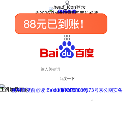
登录
我的关注
我的收藏
皮肤中心
用户反馈
设置
©2026 Baidu 使用百度前必读
百度一下
正在加载
上滑加载更多
用户反馈
使用百度前必读 Baidu 京ICP证030173号
京公网安备11000002000001号