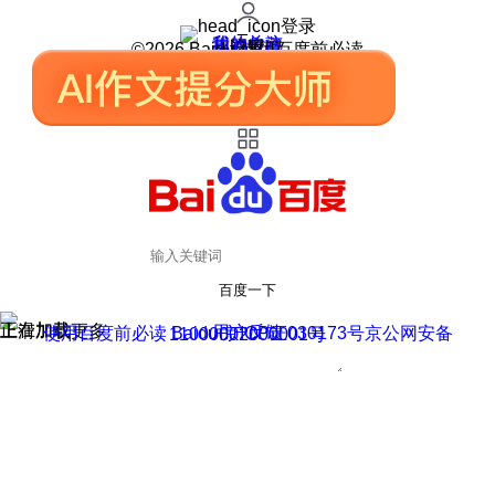
登录
我的关注
我的收藏
皮肤中心
用户反馈
设置
©2026 Baidu 使用百度前必读
百度一下
正在加载
上滑加载更多
用户反馈
使用百度前必读 Baidu 京ICP证030173号
京公网安备11000002000001号