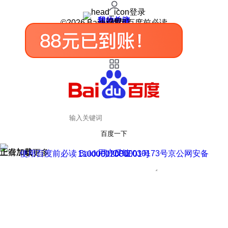
登录
我的关注
我的收藏
皮肤中心
用户反馈
设置
©2026 Baidu 使用百度前必读
百度一下
正在加载
上滑加载更多
用户反馈
使用百度前必读 Baidu 京ICP证030173号
京公网安备11000002000001号