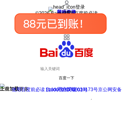
登录
我的关注
我的收藏
皮肤中心
用户反馈
设置
©2026 Baidu 使用百度前必读
百度一下
正在加载
上滑加载更多
用户反馈
使用百度前必读 Baidu 京ICP证030173号
京公网安备11000002000001号