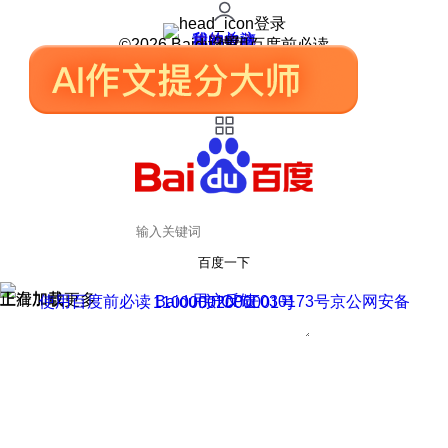
登录
我的关注
我的收藏
皮肤中心
用户反馈
设置
©2026 Baidu 使用百度前必读
百度一下
正在加载
上滑加载更多
用户反馈
使用百度前必读 Baidu 京ICP证030173号
京公网安备11000002000001号