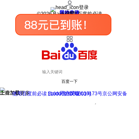
登录
我的关注
我的收藏
皮肤中心
用户反馈
设置
©2026 Baidu 使用百度前必读
百度一下
正在加载
上滑加载更多
用户反馈
使用百度前必读 Baidu 京ICP证030173号
京公网安备11000002000001号