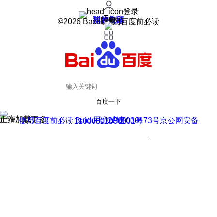
登录
我的关注
我的收藏
皮肤中心
用户反馈
设置
©2026 Baidu 使用百度前必读
百度一下
正在加载
上滑加载更多
用户反馈
使用百度前必读 Baidu 京ICP证030173号
京公网安备11000002000001号