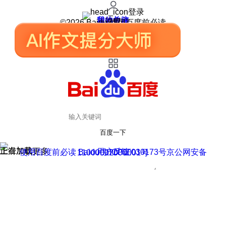
登录
我的关注
我的收藏
皮肤中心
用户反馈
设置
©2026 Baidu 使用百度前必读
百度一下
正在加载
上滑加载更多
用户反馈
使用百度前必读 Baidu 京ICP证030173号
京公网安备11000002000001号