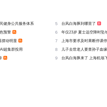
5
民健身公共服务体系
台风白海豚到哪里了
新
6
色预警
年仅23岁 夏士远空降时坠
热
7
器摆动明显
上海市要求及时果断停课
热
8
AI超集群投用
儿子去世老人要查孙子血
9
掉
台风白海豚来了 上海机场飞
热