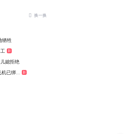

换一换
地牺牲
停工
新
缘儿媳拒绝
机已绑好
新