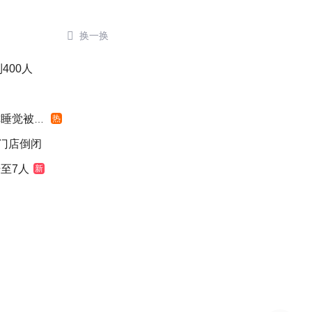

换一换
400人
觉被摇醒
热
后门店倒闭
至7人
新