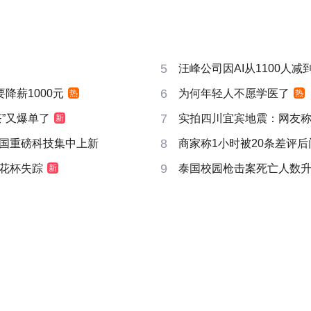
5
汪峰公司因AI从1100人减到
6
要降薪1000元
为何年轻人不愿学医了
热
热
7
”又爆单了
实拍四川宜宾地震：网友称睡
新
8
国重磅科技集中上新
商家称1小时被20条差评
9
花杯失踪
泰国校园枪击案死亡人数升
新