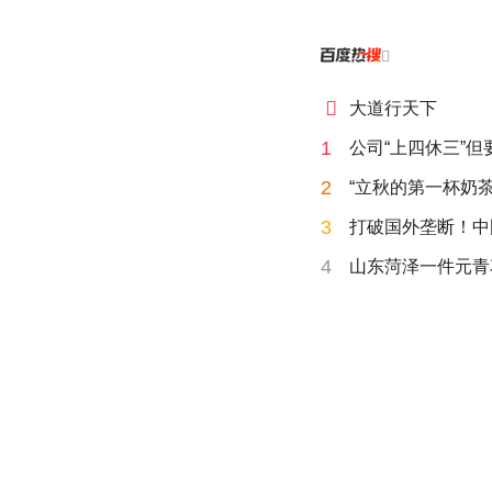


大道行天下
1
公司“上四休三”但
2
“立秋的第一杯奶茶
3
打破国外垄断！中
4
山东菏泽一件元青