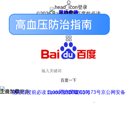
登录
我的关注
我的收藏
皮肤中心
用户反馈
设置
©2026 Baidu 使用百度前必读
百度一下
正在加载
上滑加载更多
用户反馈
使用百度前必读 Baidu 京ICP证030173号
京公网安备11000002000001号