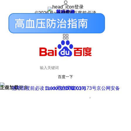
登录
我的关注
我的收藏
皮肤中心
用户反馈
设置
©2026 Baidu 使用百度前必读
百度一下
正在加载
上滑加载更多
用户反馈
使用百度前必读 Baidu 京ICP证030173号
京公网安备11000002000001号