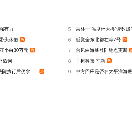
5
强有力
吉林一“温度计大楼”读数爆
6
带头休假
感觉全东北都在等7号
热
热
7
江小白30万元
台风白海豚登陆地点更新
热
8
成海外热词
宇树科技 打新
热
9
院执行后仍拿不到
中方回应是否在太平洋海
热