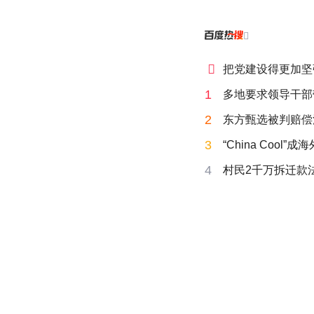


把党建设得更加坚
1
多地要求领导干部
2
东方甄选被判赔偿
3
“China Cool”
4
村民2千万拆迁款法