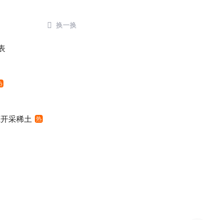

换一换
表
热
底开采稀土
热