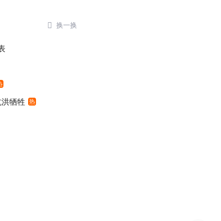

换一换
表
热
抗洪牺牲
热