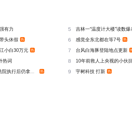
5
强有力
吉林一“温度计大楼”读数爆
6
带头休假
感觉全东北都在等7号
热
热
7
江小白30万元
台风白海豚登陆地点更新
热
8
成海外热词
10年前救人上央视的小伙
9
院执行后仍拿不到
宇树科技 打新
热
热