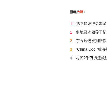


把党建设得更加坚
1
多地要求领导干部
2
东方甄选被判赔偿
3
“China Cool”
4
村民2千万拆迁款法